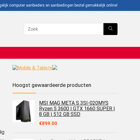
gelijk computer aanbieders en aanbiedingen bestel gemakkelijk online!
Hoogst gewaardeerde producten
MSI MAG META S 3SI-020MYS
Ryzen 5 3600 | GTX 1660 SUPER |
8 GB | 512 GB SSD
€
899.00
ig