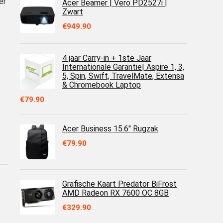
er
Acer Beamer | Vero PD2527i |
Zwart
€
949.90
4 jaar Carry-in + 1ste Jaar
Internationale Garantie| Aspire 1, 3,
5, Spin, Swift, TravelMate, Extensa
& Chromebook Laptop
€
79.90
Acer Business 15.6'' Rugzak
€
79.90
Grafische Kaart Predator BiFrost
AMD Radeon RX 7600 OC 8GB
€
329.90