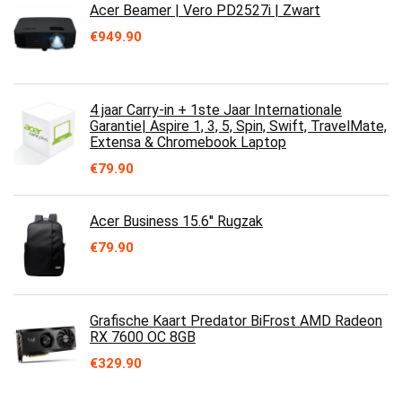
Acer Beamer | Vero PD2527i | Zwart
€
949.90
4 jaar Carry-in + 1ste Jaar Internationale
Garantie| Aspire 1, 3, 5, Spin, Swift, TravelMate,
Extensa & Chromebook Laptop
€
79.90
Acer Business 15.6'' Rugzak
€
79.90
Grafische Kaart Predator BiFrost AMD Radeon
RX 7600 OC 8GB
€
329.90