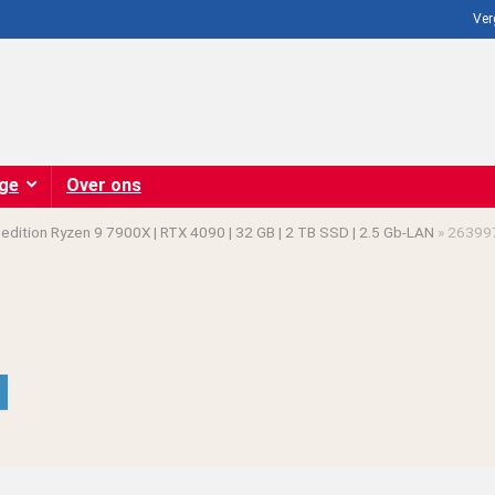
Ver
ige
Over ons
edition Ryzen 9 7900X | RTX 4090 | 32 GB | 2 TB SSD | 2.5 Gb-LAN
»
26399