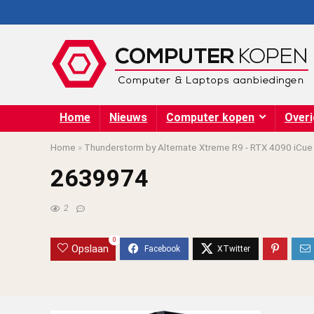
Home
Nieuws
Computer kopen
Over
Home
»
Thunderstorm by Alternate Xtreme R9 - RTX 4090 iCue 
2639974
2
0
Opslaan