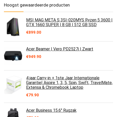
Hoogst gewaardeerde producten
MSI MAG META S 3SI-020MYS Ryzen 5 3600 |
GTX 1660 SUPER | 8 GB | 512 GB SSD
€
899.00
Acer Beamer | Vero PD2527i | Zwart
€
949.90
4 jaar Carry-in + 1ste Jaar Internationale
Garantie| Aspire 1, 3, 5, Spin, Swift, TravelMate,
Extensa & Chromebook Laptop
€
79.90
Acer Business 15.6'' Rugzak