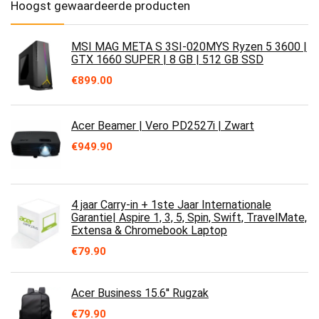
Hoogst gewaardeerde producten
MSI MAG META S 3SI-020MYS Ryzen 5 3600 |
GTX 1660 SUPER | 8 GB | 512 GB SSD
€
899.00
Acer Beamer | Vero PD2527i | Zwart
€
949.90
4 jaar Carry-in + 1ste Jaar Internationale
Garantie| Aspire 1, 3, 5, Spin, Swift, TravelMate,
Extensa & Chromebook Laptop
€
79.90
Acer Business 15.6'' Rugzak
€
79.90