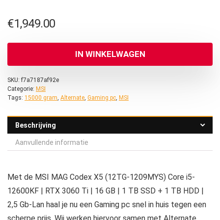
€
1,949.00
IN WINKELWAGEN
SKU:
f7a7187af92e
Categorie:
MSI
Tags:
15000 gram
,
Alternate
,
Gaming pc
,
MSI
Beschrijving
Aanvullende informatie
Met de MSI MAG Codex X5 (12TG-1209MYS) Core i5-
12600KF | RTX 3060 Ti | 16 GB | 1 TB SSD + 1 TB HDD |
2,5 Gb-Lan haal je nu een Gaming pc snel in huis tegen een
scherpe prijs. Wij werken hiervoor samen met Alternate