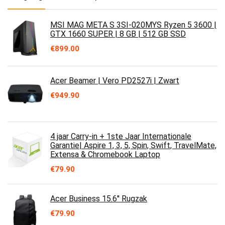
MSI MAG META S 3SI-020MYS Ryzen 5 3600 |
GTX 1660 SUPER | 8 GB | 512 GB SSD
€
899.00
Acer Beamer | Vero PD2527i | Zwart
€
949.90
4 jaar Carry-in + 1ste Jaar Internationale
Garantie| Aspire 1, 3, 5, Spin, Swift, TravelMate,
Extensa & Chromebook Laptop
€
79.90
Acer Business 15.6'' Rugzak
€
79.90