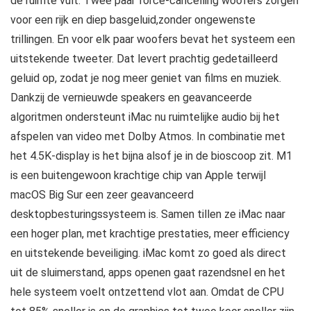
de ruimte vult. Twee paar force-cancelling woofers zorgen
voor een rijk en diep basgeluid,zonder ongewenste
trillingen. En voor elk paar woofers bevat het systeem een
uitstekende tweeter. Dat levert prachtig gedetailleerd
geluid op, zodat je nog meer geniet van films en muziek.
Dankzij de vernieuwde speakers en geavanceerde
algoritmen ondersteunt iMac nu ruimtelijke audio bij het
afspelen van video met Dolby Atmos. In combinatie met
het 4.5K-display is het bijna alsof je in de bioscoop zit. M1
is een buitengewoon krachtige chip van Apple terwijl
macOS Big Sur een zeer geavanceerd
desktopbesturingssysteem is. Samen tillen ze iMac naar
een hoger plan, met krachtige prestaties, meer efficiency
en uitstekende beveiliging. iMac komt zo goed als direct
uit de sluimerstand, apps openen gaat razendsnel en het
hele systeem voelt ontzettend vlot aan. Omdat de CPU