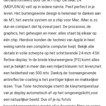
Getransformeerd door de M1-chip. De iMac 24
(MGPJ3N/A) valt op in iedere ruimte. Past perfect in je
leven. Het buitengewone design is helemaal te danken aan
de M1, het eerste system on a chip voor Mac. iMac is zo
dun en compact dat hij overal past. De processor, de
graphics, het geheugen en meer: alles staat bij elkaar op
één chip. Hierdoor konden de technici van Apple in heel
weinig ruimte een complete computer kwijt. Bekijk alle
details in volle scherpte op het schitterende 24-inch 4.5K
Retina-display. In de brede kleurweergave (P3) komt alles
wat je bekijkt in meer dan een miljard kleuren tot leven,met
een helderheid van 500 nits. Dankzij de toonaangevende
antireflectie-coating is het prettiger kijken en makkelijker
lezen. True Tone-technologie stemt de kleurtemperatuur
van je display automatisch af op het omgevingslicht,voor
een natuurlijker beeld. Dus of je nu foto’s