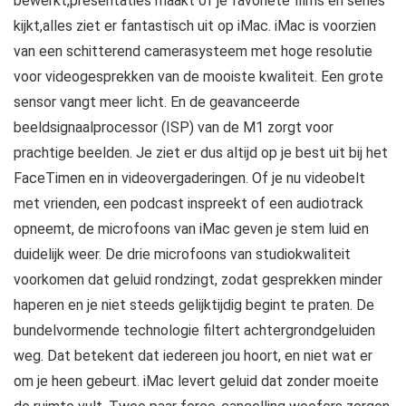
bewerkt,presentaties maakt of je favoriete films en series
kijkt,alles ziet er fantastisch uit op iMac. iMac is voorzien
van een schitterend camerasysteem met hoge resolutie
voor videogesprekken van de mooiste kwaliteit. Een grote
sensor vangt meer licht. En de geavanceerde
beeldsignaalprocessor (ISP) van de M1 zorgt voor
prachtige beelden. Je ziet er dus altijd op je best uit bij het
FaceTimen en in videovergaderingen. Of je nu videobelt
met vrienden, een podcast inspreekt of een audiotrack
opneemt, de microfoons van iMac geven je stem luid en
duidelijk weer. De drie microfoons van studiokwaliteit
voorkomen dat geluid rondzingt, zodat gesprekken minder
haperen en je niet steeds gelijktijdig begint te praten. De
bundelvormende technologie filtert achtergrondgeluiden
weg. Dat betekent dat iedereen jou hoort, en niet wat er
om je heen gebeurt. iMac levert geluid dat zonder moeite