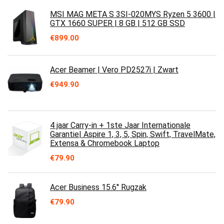
MSI MAG META S 3SI-020MYS Ryzen 5 3600 |
GTX 1660 SUPER | 8 GB | 512 GB SSD
€
899.00
Acer Beamer | Vero PD2527i | Zwart
€
949.90
4 jaar Carry-in + 1ste Jaar Internationale
Garantie| Aspire 1, 3, 5, Spin, Swift, TravelMate,
Extensa & Chromebook Laptop
€
79.90
Acer Business 15.6'' Rugzak
€
79.90