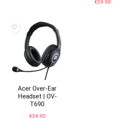
€
59.90
Acer Over-Ear
Headset | OV-
T690
€
34.90