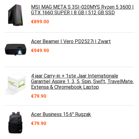
MSI MAG META S 3SI-020MYS Ryzen 5 3600 |
GTX 1660 SUPER | 8 GB | 512 GB SSD
€
899.00
Acer Beamer | Vero PD2527i | Zwart
€
949.90
4 jaar Carry-in + 1ste Jaar Internationale
Garantie| Aspire 1, 3, 5, Spin, Swift, TravelMate,
Extensa & Chromebook Laptop
€
79.90
Acer Business 15.6'' Rugzak
€
79.90