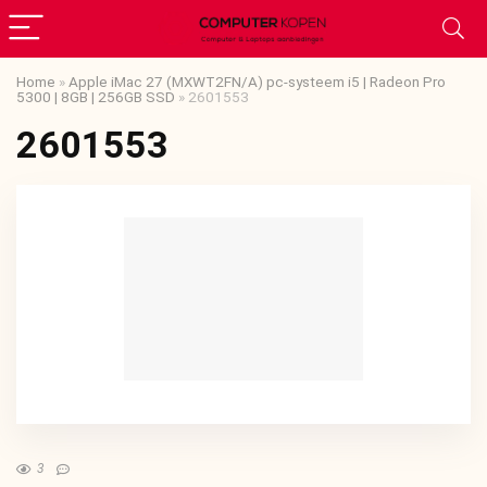
Home
»
Apple iMac 27 (MXWT2FN/A) pc-systeem i5 | Radeon Pro
5300 | 8GB | 256GB SSD
»
2601553
2601553
3